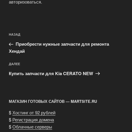
авторизоваться
.
Навигация
Предыдущая
НАЗАД
по
запись:
записям
Приобрести нужные запчасти для ремонта
Хендай
Следующая
ДАЛЕЕ
запись
Купить запчасти для Kia CERATO NEW
МАГАЗИН ГОТОВЫХ САЙТОВ — MARTSITE.RU
$
Хостинг от 92 рублей
$
Регистрация домена
$
Облачные серверы