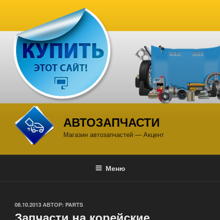
Перейти
к
содержимому
АВТОЗАПЧАСТИ
Магазин автозапчастей — Акцент
Меню
ОПУБЛИКОВАНО
08.10.2013
АВТОР:
PARTS
Запчасти на корейские