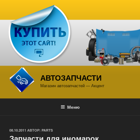
Перейти
к
содержимому
АВТОЗАПЧАСТИ
Магазин автозапчастей — Акцент
Меню
ОПУБЛИКОВАНО
08.10.2011
АВТОР:
PARTS
Запчасти для иномарок