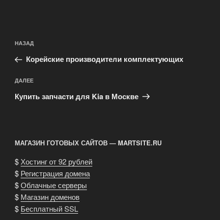
Навигация
Предыдущая
НАЗАД
по
запись:
записям
Корейские производители комплектующих
Следующая
ДАЛЕЕ
запись
Купить запчасти для Kia в Москве
МАГАЗИН ГОТОВЫХ САЙТОВ — MARTSITE.RU
$
Хостинг от 92 рублей
$
Регистрация домена
$
Облачные серверы
$
Магазин доменов
$
Бесплатный SSL